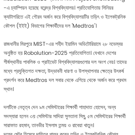
-এ চ্যাম্পিয়ন হয়েছে বরেন্দ্র বিশ্ববিদ্যালয়। প্রতিযোগিতায় সিনিয়র
ক্যাটাগরিতে এই গৌরব অর্জন করে বিশ্ববিদ্যালয়টির তড়িৎ ও ইলেকট্রনিক
কৌশল (ইইই) বিভাগের শিক্ষার্থীদের দল 'Medtros'।
রাজধানীর মিরপুরে MIST-এর শহীদ ইয়ামিন অডিটোরিয়ামে ২৮ নভেম্বর
অনুষ্ঠিত হয় Robolution-2025 প্রতিযোগিতা। যেখানে দেশের
শীর্ষস্থানীয় পাবলিক ও প্রাইভেট বিশ্ববিদ্যালয়গুলোর দল অংশ নেয়। তাদের
মধ্যে প্রযুক্তিগত দক্ষতা, উদ্ভাবনী ধারণা ও উপস্থাপনার ক্ষেত্রে উৎকর্ষ
প্রদর্শন করে Medtros দল সবার থেকে এগিয়ে থেকে অর্জন করে প্রথম
স্থান।
দলটিকে নেতৃত্ব দেন ৯ম সেমিস্টারের শিক্ষার্থী শাহাদাত হোসেন, অন্য
সদস্যারা হলেন ৩য় সেমিস্টার সাদিয়া সুলতানা সিমু, ৫ম সেমিস্টারের শিক্ষার্থী
সারাফাত রহমান, তানভীর ইসলাম তন্ময় ও রাবেয়া খাতুন।
দলের মেন্টর হিসেবে দায়িত্ব পালন করেন তড়িৎ ও ইলেকট্রনিক কৌশল