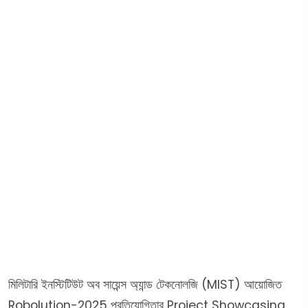
মিলিটারি ইনস্টিটিউট অব সায়েন্স অ্যান্ড টেকনোলজি (MIST) আয়োজিত
Robolution-2025 প্রতিযোগিতার Project Showcasing