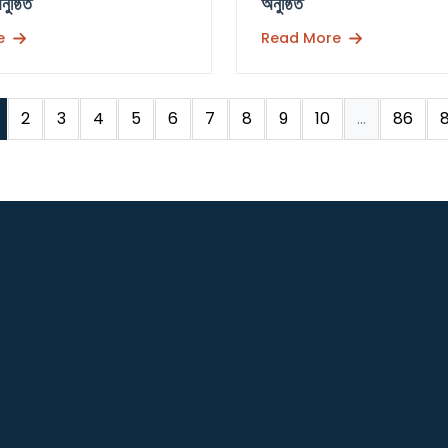
নুষ্ঠিত
অনুষ্ঠিত
e
Read More
2
3
4
5
6
7
8
9
10
...
86