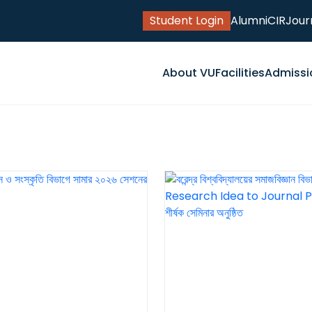
Student Login
Alumni
CIR
Jour
About VU
Facilities
Admissi