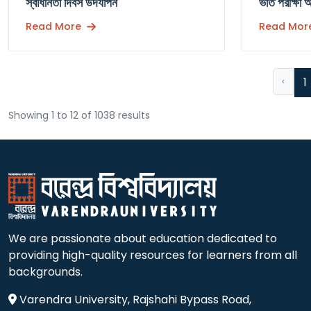
স্বাধীনতা দিবস উদযাপন
ভর্তি পরীক্ষা অ
Read More
Read Mor
‹
1
Showing 1 to 12 of 1038 results
We are passionate about education dedicated to
providing high-quality resources for learners from all
backgrounds.
Varendra University, Rajshahi Bypass Road,