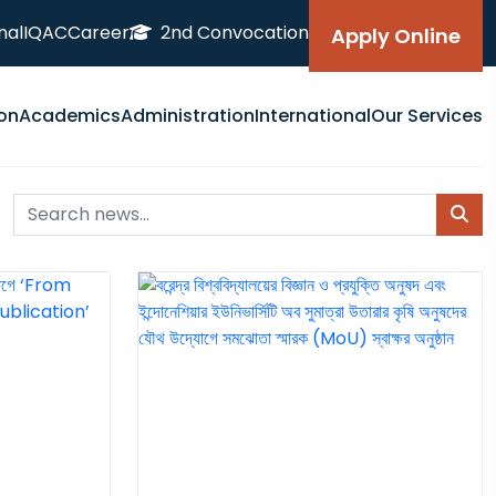
nal
IQAC
Career
2nd Convocation
Apply Online
on
Academics
Administration
International
Our Services