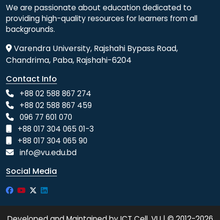
We are passionate about education dedicated to
providing high-quality resources for learners from all
backgrounds.
Varendra University, Rajshahi Bypass Road,
Chandrima, Paba, Rajshahi-6204
Contact Info
+88 02 588 867 274
+88 02 588 867 459
096 77 601 070
+88 017 304 065 01-3
+88 017 304 065 90
info@vu.edu.bd
Social Media
Developed and Maintained by ICT Cell, VU | © 2012-2026