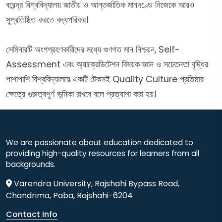
বরেন্দ্র বিশ্ববিদ্যালয় জাতীয় ও আন্তর্জাতিক মানদণ্ডে নিজেকে আরও
সুপ্রতিষ্ঠিত করতে বদ্ধপরিকর।
সেমিনারটি অংশগ্রহণকারীদের মধ্যে গুণগত মান নিশ্চয়ন, Self-
Assessment এবং অ্যাক্রেডিটেশন বিষয়ক জ্ঞান ও সচেতনতা বৃদ্ধির
পাশাপাশি বিশ্ববিদ্যালয়ে একটি টেকসই Quality Culture প্রতিষ্ঠার
ক্ষেত্রে গুরুত্বপূর্ণ ভূমিকা রাখবে বলে প্রত্যাশা করা হয়।
We are passionate about education dedicated to
providing high-quality resources for learners from all
backgrounds.
Varendra University, Rajshahi Bypass Road,
Chandrima, Paba, Rajshahi-6204
Contact Info