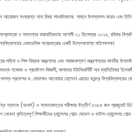
মাবর্তন আয়োজন সংক্রান্ত নানা বিষয় সাংবাদিকদের সামনে উপস্থাপন করেন এবং তিনি
র অগ্রযাত্রা ও সাফল্যের ধারাবাহিকতায় আগামী ২১ ডিসেম্বর ২০২৫, রবিবার বিশ্ববিদ
বং বিশ্ববিদ্যালয়ের একাডেমিক অগ্রযাত্রার একটি উল্লেখযোগ্য মাইলফলক।
 মহিলা ও শিশু বিষয়ক মন্ত্রণালয় এবং সমাজকল্যাণ মন্ত্রণালয়ের মাননীয় উপদেষ্টা শ
ধন্য গবেষক ও প্রকৌশল বিজ্ঞানী, কানাডার ইউনিভার্সিটি অব ম্যানিটোবার ইলেকট্র
সদস্য প্রফেসর ড. মোহাম্মদ আনোয়ার হোসেন। এছাড়া বরেন্দ্র বিশ্ববিদ্যালয়ের বোর্ড
পর্যন্ত স্নাতক (অনার্স) ও স্নাতকোত্তর পরীক্ষায় উত্তীর্ণ ৫৩৮৪ জন গ্রাজুয়েট 
নেবেন। কৃতিত্বপূর্ণ শিক্ষার্থীদের চ্যান্সেলর গোল্ড মেডেল ও ভাইস-চ্যান্সেলর গো
াংস্কৃতিক অনুষ্ঠানের আয়োজন করা হয়েছে।