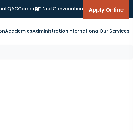
nal
IQAC
Career
2nd Convocation
Apply Online
on
Academics
Administration
International
Our Services