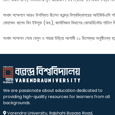
সংবাদ সম্মেলনে আরও উপস্থিত ছিলেন বরেন্দ্র বিশ্ববিদ্যালয়ের আইকিউএসি পরি
মোহাম্মদ খালেদ বিন ইউসুফ (অব.), জার্নালিজম বিভাগের কোঅর্ডিনেটর শাতিল সি
সংবাদ সম্মেলন শেষে বেলুন ও পায়রা উড়িয়ে আগামী ২১ ডিসেম্বর অনুষ্ঠিতব্য বরেন
We are passionate about education dedicated to
providing high-quality resources for learners from all
backgrounds.
Varendra University, Rajshahi Bypass Road,