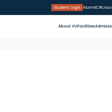
Student Login
Alumni
CIR
Jour
About VU
Facilities
Admissi