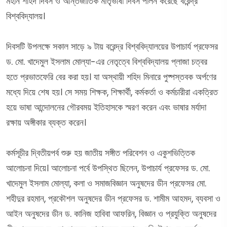
মহান শহিদ দিবস ও আন্তর্জাতিক মাতৃভাষা দিবস পালন করেছে বরেন্দ্র
বিশ্ববিদ্যালয়।
দিবসটি উপলক্ষে সকাল সাড়ে ৯ টায় বরেন্দ্র বিশ্ববিদ্যালয়ের উপাচার্য প্রফেসর
ড. মো. খাদেমুল ইসলাম মোল্যা-এর নেতৃত্বে বিশ্ববিদ্যালয় প্লাজা চত্বর
হতে প্রভাতফেরি বের করা হয়। যা অস্থায়ী শহিদ মিনারে পুষ্পস্তবক অর্পণের
মধ্যে দিয়ে শেষ হয়। সে সময় শিক্ষক, শিক্ষার্থী, কর্মকর্তা ও কর্মচারীরা একত্রিত
হয়ে ভাষা আন্দোলনের গৌরবময় ইতিহাসকে স্মরণ করেন এবং ভাষার মর্যাদা
রক্ষায় অঙ্গীকার ব্যক্ত করেন।
কর্মসূচীর দ্বিতীয়পর্ব শুরু হয় জাতীয় সঙ্গীত পরিবেশন ও একুশভিত্তিক
আলোচনা দিয়ে। আলোচনা পর্বে উপস্থিত ছিলেন, উপাচার্য প্রফেসর ড. মো.
খাদেমুল ইসলাম মোল্যা, কলা ও সমাজবিজ্ঞান অনুষদের ডীন প্রফেসর মো.
শহীদুর রহমান, প্রকৌশল অনুষদের ডীন প্রফেসর ড. শামীম আহমদ, ব্যবসা ও
আইন অনুষদের ডীন ড. কানিজ হাবিবা আফরিন, বিজ্ঞান ও প্রযুক্তি অনুষদের