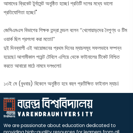
আমাদের ক্রিকেট টুর্নামেন্ট অনুষ্ঠিত হচ্ছে। প্রতিটি দলের মধ্যে ভালো
প্রতিযোগিতা হচ্ছে।"
জেসিএমএস বিভাগের শিক্ষক তন্দ্রা মন্ডল বলেন ‘‘খেলোয়াড়দের নৈপুণ্য ও টিম
ওয়ার্ক ছিল প্রশংসা করা মতো।’’
দুই দিনব্যাপী এই আয়োজনের প্রথম দিনের ম্যাচসমূহ সফলভাবে সম্পন্ন
হয়েছে। আগামীকাল পয়েন্ট টেবিলে এগিয়ে থেকে ফাইনালের টিকেট নিশ্চিত
করতে আবারো মাঠে নামবে দলগুলো।
১৩ই মে (বুধবার) বিকেলে অনুষ্ঠিত হবে বহুল প্রতীক্ষিত ফাইনাল ম্যাচ।
We are passionate about education dedicated to
providing high-quality resources for learners from all