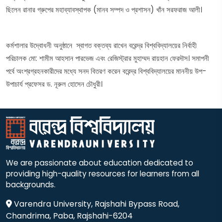
ছিলেন রানার গ্রুপের মহাব্যাবস্থাপক (মানব সম্পদ ও প্রশাসন) খাঁন সরফরাজ আলী।
কর্মশালার উদ্বোধনী অনুষ্ঠানে স্বাগত বক্তব্য রাখেন বরেন্দ্র বিশ্ববিদ্যালয়ের নির্বাহী
পরিচালক মো: শামীম আহসান পারভেজ এবং রেজিস্ট্রার মুহাম্মদ রায়হান ফেরদৗস। সমাপনী
পর্বে অংশ্রগ্রহনকারীদের মধ্যে সনদ বিতরণ করেন বরেন্দ্র বিশ্ববিদ্যালয়ের মাননীয় উপ-
উপাচার্য প্রফেসর ড. নূরুল হোসেন চৌধুরী।
We are passionate about education dedicated to
providing high-quality resources for learners from all
backgrounds.
Varendra University, Rajshahi Bypass Road,
Chandrima, Paba, Rajshahi-6204