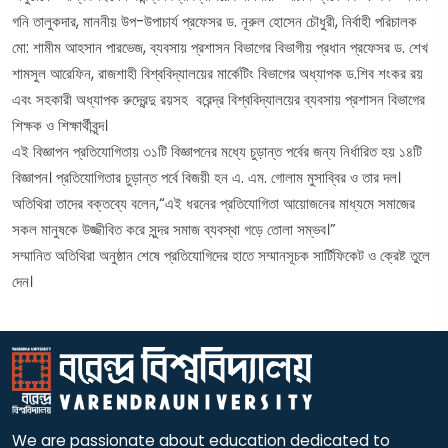
গনি তালুকদার, মাননীয় উপ-উপাচার্য প্রফেসর ড. নূরুল হোসেন চৌধুরী, নির্বাহী পরিচালক
মো: শামীম আহসান পারভেজ, ব্যবসায় প্রশাসন বিভাগের বিভাগীয় প্রধান প্রফেসর ড. শেখ
শামসুল আরেফিন, রাজশাহী বিশ্ববিদ্যালয়ের মার্কেটিং বিভাগের অধ্যাপক ড.শিব শংকর রয়
এবং সহকারী অধ্যাপক রুদ্রেন্দু রয়সহ বরেন্দ্র বিশ্ববিদ্যালয়ের ব্যবসায় প্রশাসন বিভাগের
শিক্ষক ও শিক্ষার্থীবৃন্দ।
এই বিজ্ঞাপন প্রতিযোগিতায় ৩১টি বিজ্ঞাপনের মধ্যে চুড়ান্ত পর্বের জন্য নির্ধারিত হয় ১৪টি
বিজ্ঞাপন। প্রতিযোগিতার চুড়ান্ত পর্বে বিজয়ী হন এ. এম. গোলাম মুসাব্বির ও তার দল।
অতিথিরা তাদের বক্তব্যে বলেন,“এই ধরনের প্রতিযোগিতা আয়োজনের মাধ্যমে সমাজের
সকল মানুষকে উজ্জীবিত করে সুন্দর সমাজ ব্যবস্থা গড়ে তোলা সম্ভব।”
সম্মানিত অতিথিরা অনুষ্ঠান শেষে প্রতিযোগিদের হাতে সম্মানসূচক সার্টিফিকেট ও ক্রেষ্ট তুলে
দেন।
We are passionate about education dedicated to