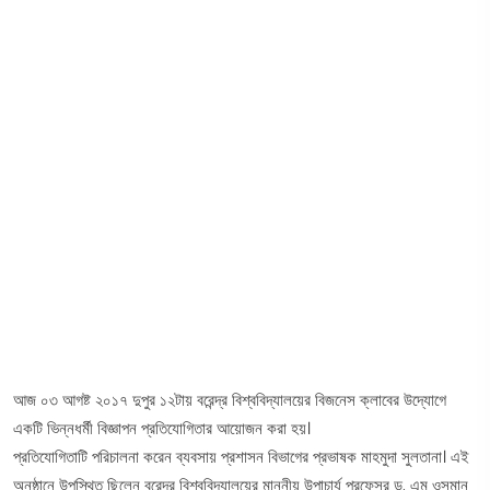
আজ ০৩ আগষ্ট ২০১৭ দুপুর ১২টায় বরেন্দ্র বিশ্ববিদ্যালয়ের বিজনেস ক্লাবের উদ্যোগে
একটি ভিন্নধর্মী বিজ্ঞাপন প্রতিযোগিতার আয়োজন করা হয়।
প্রতিযোগিতাটি পরিচালনা করেন ব্যবসায় প্রশাসন বিভাগের প্রভাষক মাহমুদা সুলতানা। এই
অনুষ্ঠানে উপস্থিত ছিলেন বরেন্দ্র বিশ্ববিদ্যালয়ের মাননীয় উপাচার্য প্রফেসর ড. এম ওসমান