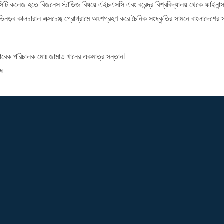
কলেজ হতে বিজনেস স্টাডিজ বিষয়ে এইচএসসি এবং বরেন্দ্র বিশ্ববিদ্যালয় থেকে ফাইনান্স অ্যা
িভিনড়ব কালচারাল এক্সচেঞ্জ প্রোগ্রামে অংশগ্রহণ করে চৈনিক সংষ্কৃতির সামনে বাংলাদেশের
 সাবেক পরিচালক মোঃ জামাত খানের একমাত্র সন্তান।
েষ