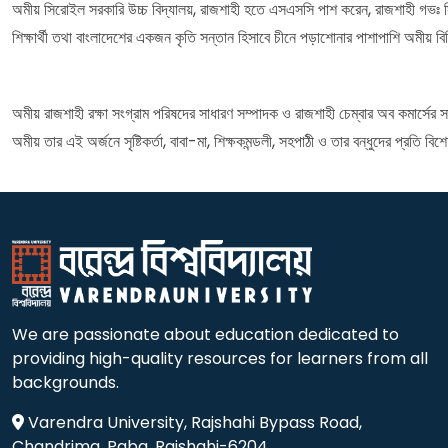
অমীয় সিরোইল সরকারি উচ্চ বিদ্যালয়, রাজশাহী হতে এসএসসি পাশ করেন, রাজশাহী গভঃ সিটি 
শিক্ষার্থী তথা বাংলাদেশের একজন কৃতি সন্তান হিসাবে চীনে পড়াশোনার পাশাপাশি অমীয় ব
অমীয় রাজশাহী রক্ষা সংগ্রাম পরিষদের সাধারণ সম্পাদক ও রাজশাহী চেম্বার অব কমার্সের
অমীয় তার এই অর্জনে সৃষ্টিকর্তা, বাবা-মা, শিক্ষকমন্ডলী, সহপাঠী ও তার বন্ধুদের প্রতি বিশ
We are passionate about education dedicated to
providing high-quality resources for learners from all
backgrounds.
Varendra University, Rajshahi Bypass Road,
Chandrima, Paba, Rajshahi-6204