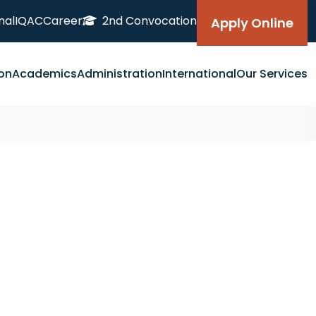
nal
IQAC
Career
2nd Convocation
Apply Online
on
Academics
Administration
International
Our Services