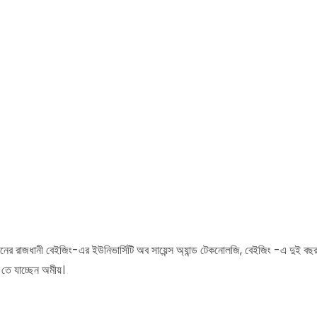
ীয় চীনের রাজধানী বেইজিং-এর ইউনিভার্সিটি অব সায়েন্স অ্যান্ড টেকনোলজি, বেইজিং -এ দুই বছর 
ি-তে যাচ্ছেন অমীয়।