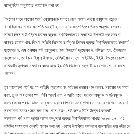
সাংস্কৃতিক অনুষ্ঠানের আয়োজন করা হয়।
“ভালোর সাথে আলোর পথে” স্লোগানকে সামনে রেখে প্রথম আলো বন্ধুসভা বরেন্দ্র
বিশ্ববিদ্যালয় শাখার সভাপতি মেহেদী হাসান রনির সভাপতিত্বে উক্ত অনুষ্ঠানের প্রধান
অতিথি হিসেবে উপস্থিত ছিলেন বরেন্দ্র বিশ্ববিদ্যালয়ের সম্মানিত উপদেষ্টা প্রফেসর ড.
সাইদুর রহমান খান, বিশেষ অতিথি হিসেবে উপস্থিত ছিলেন বরেন্দ্র বিশ্ববিদ্যালয়ের উপাচার্য
প্রফেসর ড. এম ওসমান গনি তালুকদার, উপ-উপাচার্য প্রফেসর ড. রশিদুল হক, ট্রেজারার
প্রফেসর ড. তারিক সাইফুল ইসলাম, রেজিস্ট্রার ড. মো. মহিউদ্দীন, ইইই বিভাগের কো-
অর্ডিনেটর মুহাম্মদ সাজ্জাদুর রহিম এবং ইংরেজি বিভাগের সহকারী অধ্যাপক মো. আকরাম
হোসেন।
মূল আলোচনা পর্বে প্রধান অতিথি প্রফেসর ড. সাইদুর রহমান খান বলেন, ‘আলোর পথ মানে
সরল, সুন্দর ও সত্যের পথ। তিনি আদর্শ দেশ ও জাতি গঠনে সচেতনতামূলক ও গঠনমূলক
কাজের জন্য প্রথম আলো বন্ধুসভা বরেন্দ্র বিশ্ববিদ্যালয় শাখার সদস্যদের প্রশংসা করেন।
আলোকিত সমাজ গঠনে তরুণদের কোন বিকল্প নেই বলেও তিনি উল্লেখ করেন।’
আলোচনা পর্ব শেষে প্রথম আলো বন্ধুসভা বরেন্দ্র বিশ্ববিদ্যালয় শাখার ২০১৬-১৭ -এর
কমিটির সদস্যদের ক্রেস্ট প্রদান করা হয়। এরপর উপস্থিত দর্শকদের রাজশাহীর পদ্মা নদীর চর
খিদিরপুরে প্রথম আলো ট্রাস্ট আলোর পাঠশালার ওপর নির্মিত প্রমান্যচিত্র দেখানো হয় এবং