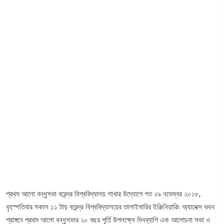
প্রথম আলো বন্ধুসভা বরেন্দ্র বিশ্ববিদ্যালয় শাখার উদ্যোগে গত ২৯ নভেম্বর ২০১৮,
বৃহস্পতিবার সকাল ১১ টায় বরেন্দ্র বিশ্ববিদ্যালয়ের তালাইমারির ইঞ্জিনিয়ারিং অ্যানেক্স ভবন
প্রাঙ্গনে প্রথম আলো বন্ধুসভার ২০ বছর পূর্তি উপলক্ষ্যে দিনব্যাপি এক আলোচনা সভা ও