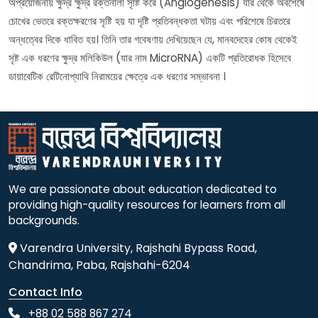
অপ্রয়োজনীয় ক্ষুদ্র ক্ষুদ্র রক্তনালী সৃষ্টি করে (Angiogenesis) যার থেকে অবশেষে
চোখের ভেতরে রক্তক্ষরণের সৃষ্টি হয় যা দৃষ্টি প্রতিবন্ধকতা ঘটায় এবং পরিশেষে চিরতরে
অন্ধত্বের দিকে ধাবিত হয়। তিনি তার গবেষণায় দেখিয়েছেন যে, মানবদেহের কোষ থেকেই
সৃষ্ট এক ধরণের ক্ষুদ্র মলিকিউল (যার নাম MicroRNA) একটি প্রতিরোধক হিসেবে
ডায়াবেটিক রেটিনোপ্যাথি নিরাময়ের ক্ষেত্রে এক ধরণের সম্ভাবনা ।
We are passionate about education dedicated to
providing high-quality resources for learners from all
backgrounds.
Varendra University, Rajshahi Bypass Road,
Chandrima, Paba, Rajshahi-6204
Contact Info
+88 02 588 867 274