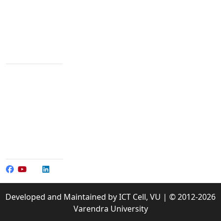
backgrounds.
Varendra University, Rajshahi Bypass Road,
Chandrima, Paba, Rajshahi-6204
Contact Info
+88 02 588 867 274
+88 02 588 867 459
096 77 601 070
+88 017 304 065 01-3
+88 017 304 065 90
info@vu.edu.bd
Social Media
Developed and Maintained by ICT Cell, VU | © 2012-2026
Varendra University