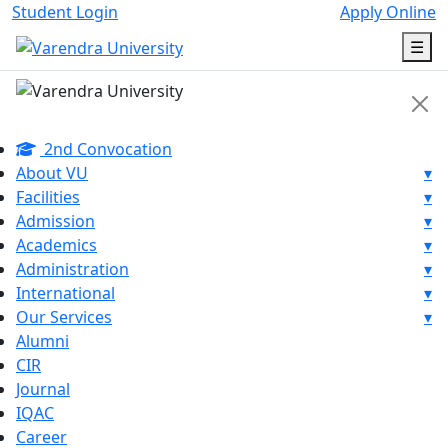
Student Login
Apply Online
☰
2nd Convocation
About VU
▾
Facilities
▾
Admission
▾
Academics
▾
Administration
▾
International
▾
Our Services
▾
Alumni
CIR
Journal
IQAC
Career