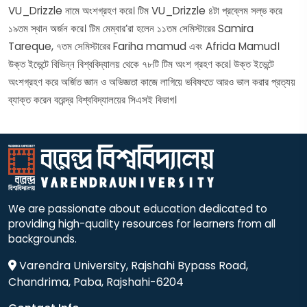
VU_Drizzle নামে অংশগ্রহণ করে। টিম VU_Drizzle ৪টা প্রব্লেম সল্ভ করে
১৯তম স্থান অর্জন করে। টিম মেম্বার’রা হলেন ১১তম সেমিস্টারের Samira
Tareque, ৭তম সেমিস্টারের Fariha mamud এবং Afrida Mamud।
উক্ত ইভেন্টে বিভিন্ন বিশ্ববিদ্যালয় থেকে ৭৮টি টিম অংশ গ্রহণ করে। উক্ত ইভেন্টে
অংশগ্রহণ করে অর্জিত জ্ঞান ও অভিজ্ঞতা কাজে লাগিয়ে ভবিষৎতে আরও ভাল করার প্রত্যয়
ব্যাক্ত করেন বরেন্দ্র বিশ্ববিদ্যালয়ের সিএসই বিভাগ।
We are passionate about education dedicated to
providing high-quality resources for learners from all
backgrounds.
Varendra University, Rajshahi Bypass Road,
Chandrima, Paba, Rajshahi-6204