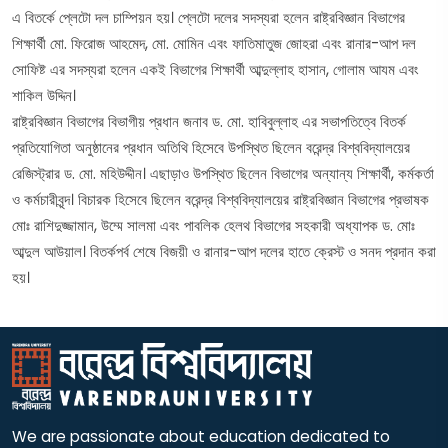
এ বিতর্কে প্লেটো দল চাম্পিয়ন হয়। প্লেটো দলের সদস্যরা হলেন রাষ্ট্রবিজ্ঞান বিভাগের
শিক্ষার্থী মো. ফিরোজ আহমেদ, মো. মোমিন এবং ফাতিমাতুজ জোহরা এবং রানার-আপ দল
সোফিষ্ট এর সদস্যরা হলেন একই বিভাগের শিক্ষার্থী আব্দুল্লাহ হাসান, গোলাম আযম এবং
শাকিল উদ্দিন।
রাষ্ট্রবিজ্ঞান বিভাগের বিভাগীয় প্রধান জনাব ড. মো. হাবিবুল্লাহ এর সভাপতিত্বে বিতর্ক
প্রতিযোগিতা অনুষ্ঠানের প্রধান অতিথি হিসেবে উপস্থিত ছিলেন বরেন্দ্র বিশ্ববিদ্যালয়ের
রেজিস্ট্রার ড. মো. মহিউদ্দীন। এছাড়াও উপস্থিত ছিলেন বিভাগের অন্যান্য শিক্ষার্থী, কর্মকর্তা
ও কর্মচারীবৃন্দ। বিচারক হিসেবে ছিলেন বরেন্দ্র বিশ্ববিদ্যালয়ের রাষ্ট্রবিজ্ঞান বিভাগের প্রভাষক
মোঃ রাশিদুজ্জামান, উম্মে সালমা এবং পাবলিক হেলথ বিভাগের সহকারী অধ্যাপক ড. মোঃ
আব্দুল আউয়াল। বিতর্কপর্ব শেষে বিজয়ী ও রানার-আপ দলের হাতে ক্রেস্ট ও সনদ প্রদান করা
হয়।
We are passionate about education dedicated to