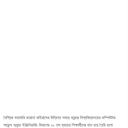
বৈশ্বিক মহামারি করোনা ভাইরাসের উদ্বিগ্ন সময়ে বরেন্দ্র বিশ্ববিদ্যালয়ের কম্পিউটার
সায়েন্স অ্যান্ড ইঞ্জিনিয়ারিং বিভাগের ২০ তম ব্যাচের শিক্ষার্থীদের হাত ধরে তৈরি হলো