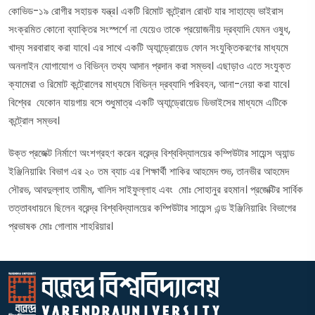
কোভিড-১৯ রোগীর সহায়ক যন্ত্র। একটি রিমোট কন্ট্রোল রোবট যার সাহায্যে ভাইরাস
সংক্রমিত কোনো ব্যাক্তির সংস্পর্শে না যেয়েও তাকে প্রয়োজনীয় দ্রব্যাদি যেমন ওষুধ,
খাদ্য সরবারাহ করা যাবে। এর সাথে একটি অ্যান্ড্রোয়েড ফোন সংযুক্তিকরণের মাধ্যমে
অনলাইন যোগাযোগ ও বিভিন্ন তথ্য আদান প্রদান করা সম্ভব। এছাড়াও এতে সংযুক্ত
ক্যামেরা ও রিমোট কন্ট্রোলের মাধ্যমে বিভিন্ন দ্রব্যাদি পরিবহন, আনা-নেয়া করা যাবে।
বিশ্বের যেকোন যায়গায় বসে শুধুমাত্র একটি অ্যান্ড্রোয়েড ডিভাইসের মাধ্যমে এটিকে
কন্ট্রোল সম্ভব।
উক্ত প্রজেক্ট নির্মাণে অংশগ্রহণ করেন বরেন্দ্র বিশ্ববিদ্যালয়ের কম্পিউটার সায়েন্স অ্যান্ড
ইঞ্জিনিয়ারিং বিভাগ এর ২০ তম ব্যাচ এর শিক্ষার্থী শাকির আহমেদ শুভ, তানভীর আহমেদ
সৌরভ, আবদুল্লাহ তামীম, খালিদ সাইফুল্লাহ এবং মোঃ সোহানুর রহমান। প্রজেক্টির সার্বিক
তত্তাবধায়নে ছিলেন বরেন্দ্র বিশ্ববিদ্যালয়ের কম্পিউটার সায়েন্স এন্ড ইঞ্জিনিয়ারিং বিভাগের
প্রভাষক মোঃ গোলাম শাহরিয়ার।