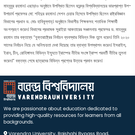
মাহবুবুর রহমান। এছাড়াও অনুষ্ঠানে উপস্থিত ছিলেন বরেন্দ্র বিশ্ববিদ্যালয়ের ভারপ্রাপ্ত উপ-
উপাচার্য প্রফেসর মো: শহিদুর রহমান। সেশন চেয়ার হিসেবে উপস্থিত ছিলেন রাষ্ট্রবিজ্ঞান
বিভাগের প্রধান ড. মোঃ হাবিবুল্লাহ্। অনুষ্ঠানে বিভাগীয় শিক্ষকসহ শতাধিক শিক্ষার্থী
অংশগ্রহণ করেন। বিভাগের প্রভাষক সুরাইয়া আকতারের সঞ্চালনায় প্রফেসর ড. মাহবুবুর
রহমান তার বক্তব্যে “যুক্তরাষ্ট্রের নির্বাচন ব্যবস্থার বিভিন্ন দিক তুলে ধরেন। তিনি ২০২০
সালের নির্বাচন নিয়ে যে অনিশ্চয়তা দেখা দিয়েছে তার ব্যাখ্যা উপস্থাপন করেন। ইসরাইল,
ইরান, চীন, রোহিঙ্গাসহ বিভিন্ন ইস্যুতে ট্রাম্পের নীতির সংঙ্গে ট্রাম্প পরবর্তী নীতির তুলনা
করেন।” বক্তব্য শেষে ছাত্রদের বিভিন্ন প্রশ্নের উত্তর প্রদান করেন।
We are passionate about education dedicated to
providing high-quality resources for learners from all
backgrounds.
Varendra University, Rajshahi Bypass Road,