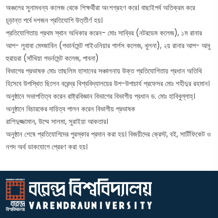
অঞ্চলের সুনামধন্য কলেজ থেকে শিক্ষর্থীরা অংশগ্রহণ করে। বাছাইপর্ব অতিক্রম করে
চূড়ান্ত পর্বে দশজন প্রতিযোগি উত্তীর্ণ হয়।
প্রতিযোগিতায় প্রথম স্থান অধিকার করেন- মোঃ সাব্বির (নটরডেম কলেজ), ১ম রানার
আপ- লুবাবা মেহ্জাবিন (গভার্নমেন্ট পাইওনিয়ার গার্লস কলেজ, খুলনা), ২য় রানার আপ- আবু
হুরায়রা (সাঁথিয়া গভর্নমেন্ট কলেজ, পাবনা)
বিভাগের প্রভাষক মোঃ তাছলিম হাসানের সঞ্চালনায় উক্ত প্রতিযোগিতায় প্রধান অতিথি
হিসেবে উপস্থিত ছিলেন বরেন্দ্র বিশ্ববিদ্যালয়ের উপ-উপাচার্য প্রফেসর মোঃ শহীদুর রহমান।
অনুষ্ঠানে সভাপতিত্ব করেন রাষ্ট্রবিজ্ঞান বিভাগের বিভাগীয় প্রধান ড. মোঃ হাবিবুল্লাহ্।
অনুষ্ঠানে বিচারকের দায়িত্ব পালন করেন বিভাগীয় প্রভাষক
রাশিদুজ্জামান, উম্মে সালমা, সুরাইয়া আকতার।
অনুষ্ঠান শেষে প্রতিযোগিদের পুরস্কার প্রদান করা হয়। বিজয়ীদের ক্রেস্ট, বই, সার্টিফিকেট ও
নগদ অর্থ ডাকযোগে প্রেরণ করা হয়।