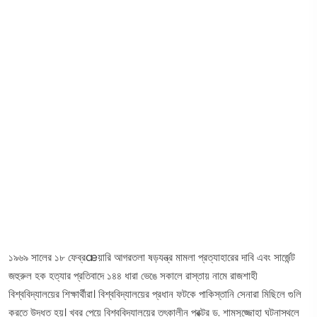
১৯৬৯ সালের ১৮ ফেব্রæয়ারি আগরতলা ষড়যন্ত্র মামলা প্রত্যাহারের দাবি এবং সার্জেন্ট
জহুরুল হক হত্যার প্রতিবাদে ১৪৪ ধারা ভেঙে সকালে রাস্তায় নামে রাজশাহী
বিশ্ববিদ্যালয়ের শিক্ষার্থীরা। বিশ্ববিদ্যালয়ের প্রধান ফটকে পাকিস্তানি সেনারা মিছিলে গুলি
করতে উদ্ধত হয়। খবর পেয়ে বিশ্ববিদ্যালয়ের তৎকালীন প্রক্টর ড. শামসুজ্জোহা ঘটনাস্থলে