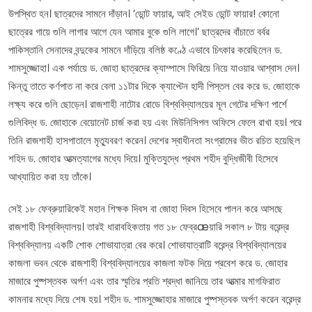
উপস্থিত হন। ছাত্রদের সামনে দাঁড়ান। ‘ডোন্ট ফায়ার, আই সেইড ডোন্ট ফায়ার! কোনো
ছাত্রের গায়ে গুলি লাগার আগে যেন আমার বুকে গুলি লাগে।’ ছাত্রদের বাঁচাতে বর্বর
পাকিস্তানি সেনাদের বন্দুকের সামনে দাঁড়িয়ে বলিষ্ঠ কণ্ঠে এভাবে চিৎকার করেছিলেন ড.
শামসুজ্জোহা। এক পর্যায়ে ড. জোহা ছাত্রদের ক্যাম্পাসে ফিরিয়ে নিয়ে যাওয়ার আশ্বাস দেন।
কিন্তু তাতে কর্ণপাত না করে বেলা ১১টার দিকে ক্যাপ্টেন হাদী পিস্তল বের করে ড. জোহাকে
লক্ষ্য করে গুলি ছোড়েন। রাজশাহী নাটোর রোডে বিশ্ববিদ্যালয়ের মূল গেটের দক্ষিণ পার্শে
গুলিবিদ্ধ ড. জোহাকে বেয়োনেট চার্জ করা হয় এবং মিউনিসিপল অফিসে ফেলে রাখা হয়। পরে
তিনি রাজশাহী হাসপাতালে মৃত্যুবরণ করেন। দেশের স্বাধীনতা সংগ্রামের ভীত রচিত হয়েছিল
শহিদ ড. জোহার আত্মত্যাগের মধ্যে দিয়ে। মুক্তিযুদ্ধে প্রথম শহীদ বুদ্ধিজীবী হিসেবে
আখ্যায়িত করা হয় তাঁকে।
সেই ১৮ ফেব্রুয়ারিকেই মহান শিক্ষক দিবস বা জোহা দিবস হিসেবে পালন করে আসছে
রাজশাহী বিশ্ববিদ্যালয়। তারই ধারাবহিকতায় গত ১৮ ফেব্রæয়ারি সকাল ৮ টায় বরেন্দ্র
বিশ্ববিদ্যালয় একটি শোক শোভাযাত্রা বের করে। শোভাযাত্রাটি বরেন্দ্র বিশ্ববিদ্যালয়ের
কাজলা ভবন থেকে রাজশাহী বিশ্ববিদ্যালয়ের কাজলা ফটক দিয়ে প্রবেশ করে ড. জোহার
মাজারে পুষ্পস্তবক অর্পণ এবং তার স্মৃতির প্রতি শ্রদ্ধা জানিয়ে তার আত্মার মাগফিরাত
কামনার মধ্যে দিয়ে শেষ হয়। শহীদ ড. শামসুজ্জোহার মাজারে পুষ্পস্তবক অর্পণ করেন বরেন্দ্র