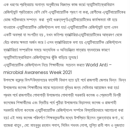
এক ধরণের প্রক্রিয়ায় অনান্য অনুজীবের বিরুদ্ধে কাজ করে। অ্যান্টিমাইক্রোবিয়াল
রেজিস্ট্যান্ট প্রতিরোধে বেশি বেশি এ্যান্টিবায়োটিক গ্রহণ না করা, রোগীদের এ্যান্টিবায়োটিকের
ডোজ সঠিকভাবে সম্পন্ন করা খুবই গুরুত্বপূর্ণ।এ্যান্টিবায়োটিকের কার্যক্ষমতা নষ্ট হয়ে
যাওয়াকে এ্যান্টিবায়োটিক রেজিস্ট্যা›স বলা হয়। এ্যান্টিবায়োটিক রেজিস্ট্যান্ট হলো এমন
একটি অবস্থা যা সংগঠিত হয় , যখন কতিপয় ব্যাক্টেরিয়াএ্যান্টিবায়োটিকের আক্রমণ থেকে
বেঁচে থাকার ক্ষমতা অর্জন করে । এসব ব্যাক্টেরিয়াকে বলা হয় এ্যান্টিবায়োটিক রেজিস্ট্যা›স
ব্যাক্টেরিয়া। সম্প্রতিক সময়ে অত্যধিক ও অনিয়ন্ত্রিত মাত্রায় ব্যবহারের কারণে
অ্যান্টিমাইক্রোবিয়াল রেজিস্ট্যান্সের ঝুঁকি বাড়িয়ে তুলছে।
এ্যান্টিবায়োটিক রেজিস্ট্যা›স নিয়ে শিক্ষার্থীদের সচেতন করতে World Anti –
microbial Awareness Week 2021
উপলক্ষে বরেন্দ্র বিশ^বিদ্যালয়ের ফার্মেসী বিভাগ হতে দুই পর্বে রাজশাহী জেলার ভিন্ন ভিন্ন
উপজেলার কলেজ শিক্ষার্থীদের মাঝে সচেতনতা বৃদ্ধির জন্য সেমিনার আয়োজন করা হয়।
প্রথম পর্বে রাজশাহীর গোদাগাড়ী উপজেলার গোদাগাড়ী সরকারি কলেজ ও প্রেমতলী ডিগ্রী
কলেজের শিক্ষার্থীদের এবং দ্বিতীয় পর্বে পুঠিয়া উপজেলার বিড়ালদহ কলেজ ও রাজশাহী
সরকারি মহিলা কলেজে এ্যান্টিবায়োটিক রেজিস্ট্যা›স সর্ম্পকে বিস্তারিতভাবে আলোচনা করা
হয়। এই সময় কলেজ পরিদর্শণে শিক্ষকমন্ডলীর মধ্যে উপস্থিত ছিলেন নুরুন্নাহার কণা , ড:
হাজেরা খাতুন , মো: মাহবুবুর রহমান পলাশ, সিমিন শবনম লোপা, তৃপ্তি রানী পাল ও নুজহাত