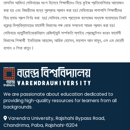
তাসনিম আমিন। সেমিনারের অংশ হিসেবে শিক্ষার্থীদেও নিয়ে কুইজ প্রতিযোগিতার আযোজন
করা হয় এবং বিজয়ীদের মধ্যে পুরস্কার প্রদান করা হয়। সেমিনারের পাশাপাশি শিক্ষার্থীদের
ফ্রি ব্লাড গ্রুপ নির্ণয় করা হয়। সেমিনার শেষে প্রত্যেক কলেজের অধ্যক্ষ মহোদয়ের নিকট
বরেন্দ্র বিশ্ববিদ্যালয়ের ফার্মেসী বিভাগের পক্ষ থেকে সম্মাননা স্মারক প্রদান করা হয়।
সেমিনারে অ্যান্টিমাইক্রোবিয়াল রেজিস্ট্যান্ট সর্ম্পকতি স্লাইড প্রেজেন্টেশন করেন ফার্মেসী
বিভাগের শিক্ষার্থী ইমতিয়াজ আহমেদ, আরিফ হোসেন, ফয়সাল আল মামুন, এস এম মেহেদী
হাসান ও শিখা খাতুন ।
We are passionate about education dedicated to
providing high-quality resources for learners from all
backgrounds.
Varendra University, Rajshahi Bypass Road,
Chandrima, Paba, Rajshahi-6204