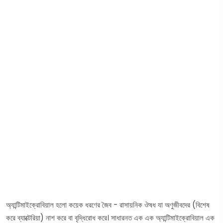
অ্যান্টিমাইক্রোবিয়াল হলো কয়েক ধরণের জৈব - রাসায়নিক ঔষধ যা অণুজীবদের (বিশেষ
করে ব্যাক্টেরিয়া) নাশ করে বা বৃদ্ধিরোধ করে। সাধারনত এক এক অ্যান্টিমাইক্রোবিয়াল এক