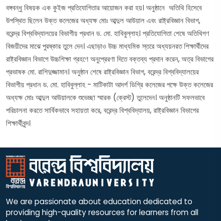
বঙ্গবন্ধু বিষয়ক এক কুইজ প্রতিযোগিতার আয়োজন করা হয়। অনুষ্ঠানে অতিথি হিসেবে
উপস্থিত ছিলেন উক্ত কলেজের অধ্যক্ষ মোঃ আব্দুল আউয়াল এবং রাষ্ট্রবিজ্ঞান বিভাগ,
বরেন্দ্র বিশ্ববিদ্যালয়ের বিভাগীয় প্রধান ড. মো. হাবিবুল্লাহ। প্রতিযোগিতা শেষে অতিথিগণ
বিজয়ীদের মাঝে পুরষ্কার তুলে দেন। এছাড়াও উচ্চ মাধ্যমিক স্তরে অধ্যয়নরত শিক্ষার্থীদের
রাষ্ট্রবিজ্ঞান বিভাগে উচ্চশিক্ষা গ্রহণে অনুপ্রেরণা দিতে বক্তব্য প্রদান করেন, অত্র বিভাগের
প্রভাষক মো. রাশিদুজ্জামান। অনুষ্ঠান শেষে রাষ্ট্রবিজ্ঞান বিভাগ, বরেন্দ্র বিশ্ববিদ্যালয়ের
বিভাগীয় প্রধান ড. মো. হাবিবুল্লাহ - মাটিকাটা আদর্শ ডিগ্রি কলেজের পক্ষে উক্ত কলেজের
অধ্যক্ষ মোঃ আব্দুল আউয়ালকে শুভেচ্ছা স্মারক (ক্রেস্ট) তুলেদেন। অনুষ্ঠানটি সফলভাবে
পরিচালনা করতে সার্বিকভাবে সহায়তা করে, বরেন্দ্র বিশ্ববিদ্যালয়, রাষ্ট্রবিজ্ঞান বিভাগের
শিক্ষার্থীবৃন্দ।
We are passionate about education dedicated to
providing high-quality resources for learners from all