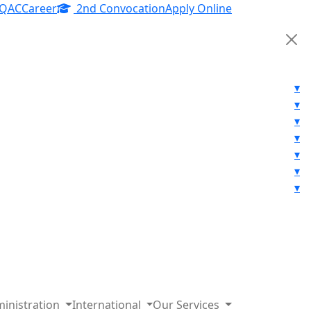
IQAC
Career
2nd Convocation
Apply Online
▾
▾
▾
▾
▾
▾
▾
inistration
International
Our Services