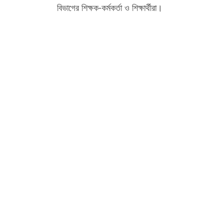
বিভাগের শিক্ষক-কর্মকর্তা ও শিক্ষার্থীরা।
We are passionate about education dedicat
to providing high-quality resources for
learners from all backgrounds.
Varendra University, Rajshahi Bypass Roa
Chandrima, Paba, Rajshahi-6204