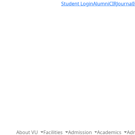
Student Login
Alumni
CIR
Journal
About VU
Facilities
Admission
Academics
Adm