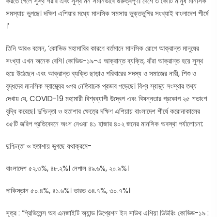
করতে গেলে সুস্থ শরীর এবং সুস্থ মন সমানভাবে গুরুত্বপূর্ণ। দেশে ৩ কোটি মানুষ মানসিক
সমস্যায় ভুগছে। দক্ষিণ এশিয়ার মধ্যে মানসিক সমসায় ভুক্তভুগির সংখ্যাই বাংলাদেশ শীর্ষে
।’
তিনি আরও বলেন, ‘কোভিড মহামারির কারণে বর্তমানে মানসিক রোগে আক্রান্ত মানুষের
সংখ্যা এখন অনেক বেশি। কোভিড-১৯-এ আক্রান্ত ব্যক্তি, যাঁরা আক্রান্ত হয়ে সুস্থ
হয়ে উঠেছেন এবং আক্রান্ত ব্যক্তি ছাড়াও পরিবারের সদস্য ও সমাজের নারী, শিশু ও
বৃদ্ধদের মানসিক স্বাস্থ্যের ওপর নেতিবাচক প্রভাব পড়েছে। বিশ্ব স্বাস্থ্য সংস্থার তথ্য
দেখায় যে, COVID-19 মহামারী বিশ্বব্যাপী উদ্বেগ এবং বিষন্নতার প্রকোপ ২৫ শতাংশ
বৃদ্ধি করেছে। দুশ্চিন্তা ও হতাশার ক্ষেত্রে দক্ষিণ এশিয়ায় বাংলাদেশ শীর্ষে করোনাকালের
৩৫টি জরিপ প্রতিবেদনে অংশ নেওয়া ৪১ হাজার ৪০২ জনের মানসিক অবস্থা পর্যালোচনা:
দুশ্চিন্তা ও হতাশায় ভুগছে যথাক্রমে-
বাংলাদেশ ৫২.৩%, ৪৮.২%। নেপাল ৪৯.৬%, ২০.৯%।
পাকিস্তান ৫০.৪%, ৪১.৬%। ভারত ৩৪.৭%, ৩০.৭%।
সূত্র : ‘প্রিভিলেন্স অব এনজাইটি অ্যান্ড ডিপ্রেশন ইন সাউথ এশিয়া ডিউরিং কোভিড-১৯ :