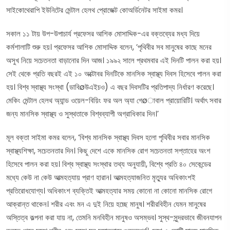
সাইকোথেরাপি ইউনিটের মেন্টাল হেলথ প্রোজেক্ট কোঅর্ডিনেটর সাইমা কমর।
সকাল ১১ টায় উপ-উপাচার্য প্রফেসর আশিক মোসাদ্দিক-এর বক্তব্যের মধ্য দিয়ে
কর্মশালাটি শুরু হয়। প্রফেসর আশিক মোসাদ্দিক বলেন, ‘পৃথিবীর সব মানুষের কাছে মনের
অসুখ নিয়ে সচেতনতা বাড়ানোর দিন আজ। ১৯৯২ সালে প্রথমবার এই দিনটি পালন করা হয়।
সেই থেকে প্রতি বছরই এই ১০ অক্টোবর দিনটিকে মানসিক স্বাস্থ্য দিবস হিসেবে পালন করা
হয়। বিশ্ব স্বাস্থ্য সংস্থা (ডাবিøউএইচও) এ বছর দিবসটির প্রতিপাদ্য নির্ধারণ করেছে।
মেকিং মেন্টাল হেলথ অ্যান্ড ওয়েল-বিয়িং ফর অল অ্যা গেøাবাল প্রায়োরিটি। অর্থাৎ সবার
জন্য মানসিক স্বাস্থ্য ও সুস্থতাকে বিশ্বব্যাপী অগ্রাধিকার দিন।’
মূল বক্তা সাইমা কমর বলেন, ‘বিশ্ব মানসিক স্বাস্থ্য দিবস হলো পৃথিবীর সবার মানসিক
স্বাস্থ্যশিক্ষা, সচেতনতার দিন। কিছু দেশে একে মানসিক রোগ সচেতনতা সপ্তাহের অংশ
হিসেবে পালন করা হয়। বিশ্ব স্বাস্থ্য সংস্থার তথ্য অনুযায়ী, বিশ্বে প্রতি ৪০ সেকেন্ডের
মধ্যে কেউ না কেউ আত্মহত্যায় প্রাণ হারান। আত্মহত্যাজনিত মৃত্যুর অধিকাংশই
প্রতিরোধযোগ্য। অধিকাংশ ব্যক্তিই আত্মহত্যার সময় কোনো না কোনো মানসিক রোগে
আক্রান্ত থাকেন। শরীর এবং মন এ দুই নিয়ে হচ্ছে মানুষ। শরীরবিহীন যেমন মানুষের
অস্তিত্ব কল্পনা করা যায় না, তেমনি মনবিহীন মানুষও অসম্ভব। সুস্থ-সুন্দরভাবে জীবনযাপন