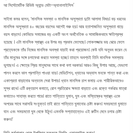
আ সিস্টেমেটিক রিভিউ অ্যান্ড মেটা-অ্যানালাইসিস'
সাইমা কমর বলেন, ‘মানসিক সমস্যা ও মানসিক অসুস্থতা দুটো আলাদা বিষয়। বড় ধরনের
মানসিক অসুস্থতা ৪০ বছরের বয়সের আগেই শুরু হয়। আর হতাশাজনিত অসুস্থতা বাড়ে
বয়স বাড়লে। কোভিডে সমাজের বড় একটি অংশ অর্থনৈতিক ও সামাজিকভাবে ক্ষতিগ্রস্থ
হয়েছে । এটা মানসিক স্বাস্থ্য এর উপর বড় প্রভাব ফেলেছে। লোকলজ্জার ভয় ঝেরে ফেলে
প্রত্যেককে তাঁর নিজের মানসিক অবস্থা যাচাই করা প্রয়োজন। কেউ যদি অনুভব করেন যে
তাঁর মানুষের সঙ্গে চলাফেরা করতে সমস্যা হচ্ছে। তাহলে অবশ্যই তিনি মানসিক সমস্যায়
ভুগছেন। এ ক্ষেত্রে প্রিয় মানুষদের সাথে কথা বলা দরকার। আরও কিছু উপায় আছে, যেগুলো
পালন করলে ভাল প্রশান্তি পাওয়া যায়। মেডিটেশন, ধ্যানের অভ্যাস মনকে শান্ত করা এবং
একাগ্রতা বাড়ানোর অন্যতম সেরা উপায়। ধ্যান মানসিক চাপ কমায় এবং শারীরিকভাবেও
সুস্থ রাখে। এটি রক্তচাপ কমাতে, রোগ প্রতিরোধ ক্ষমতা বাড়াতে এবং রক্তে শর্করার মাত্রা
কমাতেও সাহায্য করতে পারে। রাতে শান্তিতে ঘুমান, ঘুম এবং মস্তিষ্কের স্বাস্থ্য একে
অপরের সাথে সরাসরি সংযুক্ত। তাই রাতে শান্তিতে ঘুমানোর চেষ্টা করুন। সময়মতো ঘুমাতে
যান এবং সময়মতো ঘুম থেকে উঠুন। এমনকি সপ্তাহান্তেও এই রুটিন মেনে চলার চেষ্টা
করুন।’
তিনি কর্মশালার শেষে উপস্থিত সকলকে ব্রিদিং এক্সারসাইজ করান।