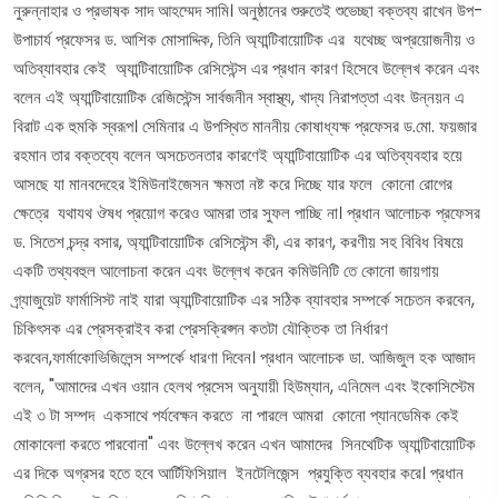
নুরুন্নাহার ও প্রভাষক সাদ আহম্মেদ সামি। অনুষ্ঠানের শুরুতেই শুভেচ্ছা বক্তব্য রাখেন উপ-
উপাচার্য প্রফেসর ড. আশিক মোসাদ্দিক, তিনি অ্যান্টিবায়োটিক এর যথেচ্ছ অপ্রয়োজনীয় ও
অতিব্যাবহার কেই অ্যান্টিবায়োটিক রেসিস্টেন্স এর প্রধান কারণ হিসেবে উল্লেখ করেন এবং
বলেন এই অ্যান্টিবায়োটিক রেজিস্টেন্স সার্বজনীন স্বাস্থ্য, খাদ্য নিরাপত্তা এবং উন্নয়ন এ
বিরাট এক হুমকি স্বরূপ। সেমিনার এ উপস্থিত মাননীয় কোষাধ্যক্ষ প্রফেসর ড.মো. ফয়জার
রহমান তার বক্তব্যে বলেন অসচেতনতার কারণেই অ্যান্টিবায়োটিক এর অতিব্যবহার হয়ে
আসছে যা মানবদেহের ইমিউনাইজেসন ক্ষমতা নষ্ট করে দিচ্ছে যার ফলে কোনো রোগের
ক্ষেত্রে যথাযথ ঔষধ প্রয়োগ করেও আমরা তার সুফল পাচ্ছি না। প্রধান আলোচক প্রফেসর
ড. সিতেশ চন্দ্র বসার, অ্যান্টিবায়োটিক রেসিস্টেন্স কী, এর কারণ, করণীয় সহ বিবিধ বিষয়ে
একটি তথ্যবহুল আলোচনা করেন এবং উল্লেখ করেন কমিউনিটি তে কোনো জায়গায়
গ্র্যাজুয়েট ফার্মাসিস্ট নাই যারা অ্যান্টিবায়োটিক এর সঠিক ব্যাবহার সম্পর্কে সচেতন করবেন,
চিকিৎসক এর প্রেসক্রাইব করা প্রেসক্রিপ্সন কতটা যৌক্তিক তা নির্ধারণ
করবেন,ফার্মাকোভিজিলেন্স সম্পর্কে ধারণা দিবেন। প্রধান আলোচক ডা. আজিজুল হক আজাদ
বলেন, "আমাদের এখন ওয়ান হেলথ প্রসেস অনুযায়ী হিউম্যান, এনিমেল এবং ইকোসিস্টেম
এই ৩ টা সম্পদ একসাথে পর্যবেক্ষন করতে না পারলে আমরা কোনো প্যানডেমিক কেই
মোকাবেলা করতে পারবোনা" এবং উল্লেখ করেন এখন আমাদের সিনথেটিক অ্যান্টিবায়োটিক
এর দিকে অগ্রসর হতে হবে আর্টিফিসিয়াল ইনটেলিজেন্স প্রযুক্তি ব্যবহার করে। প্রধান