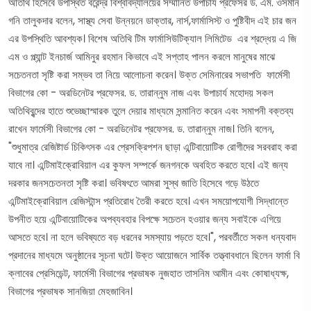
অতিথি হিসেবে উপস্থিত বরেন্দ্র বিশ্ববিদ্যালয়ের সম্মানিত উপাচার্য প্রফেসর ড. এম. ওসমান
গনি তালুকদার বলেন, সাস্থ্য সেবা উন্নয়নে ডাক্তার, নার্স,ফার্মাসিস্ট ও পুষ্টিবীদ এই চার জন
এর উপস্থিতি আবশ্যক। বিশেষ অতিথি টিম ফার্মাসিউটিক্যাল লিমিটেড এর শ্রদ্ধেয় এ জি
এম ও প্ল্যান্ট ইনচার্জ আমিনুর রহমান কিভাবে এই সপ্তাহ পালন করলে মানুষের মাঝে
সচেতনতা সৃষ্টি করা সম্ভব তা নিয়ে আলোচনা করেন। উক্ত সেমিনারের সভাপতি ফার্মেসী
বিভাগের কো - অরডিনেটর প্রফেসর. ড. তারান্নুম নাজ এবং উপাচার্য মহোদয় সকল
অতিথিবৃন্দের হাতে শুভেচ্ছাস্মারক তুলে দেয়ার মাধ্যমে সন্মানিত করেন এবং সমাপনী বক্তব্য
রাখেন ফার্মেসী বিভাগের কো - অরডিনেটর প্রফেসর. ড. তারান্নুম নাজ। তিনি বলেন,
"শুধুমাত্র রেজিষ্টার্ড চিকিৎসক এর প্রেসক্রিপশন ছাড়া এন্টিবায়োটিক রোগীদের সরবরাহ করা
যাবে না। এন্টিমাইক্রোবিয়াল এর কুফল সম্পর্কে জনগনকে অবহিত করতে হবে। এই জন্য
দরকার জনসচেতনতা সৃষ্টি করা। ভবিষৎতে আমরা সুস্থ জাতি হিসেবে গড়ে উঠতে
এন্টিমাইক্রোবিয়াল রেজিস্টান্স প্রতিরোধ তৈরী করতে হবে। এখন সময়োপযোগী সিদ্ধান্তে
উপনীত হয়ে এন্টিবায়োটিকের অপব্যবহার বিপক্ষে সচেতন হওয়ার জন্য সবাইকে এগিয়ে
আসতে হবে। না হলে ভবিষ্যতে বড় ধরনের সমস্যায় পড়তে হবে।", পরবর্তীতে সকল ধন্যবাদ
প্রদানের মাধ্যমে অনুষ্ঠানের সূচনা ঘটে। উক্ত আয়োজনে সার্বিক তত্ত্বাবধানে ছিলেন ফার্মা বি
ক্লাবের প্রেসিডেন্ট, ফার্মেসী বিভাগের প্রভাষক নুজহাত তাসনিম আমীন এবং কোষাধ্যক্ষ,
বিভাগের প্রভাষক সানজিয়া মেহজাবিন।