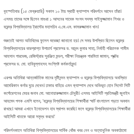
বৃহস্পতিবার (১৫ ফেব্রুয়ারি) সকাল ১০ টায় স্থায়ী ক্যাম্পাস পরিদর্শনে আসেন তাঁরা।
এসময় তাদের সঙ্গে ছিলেন মাগুরা ১ আসনের সাবেক সংসদ সদস্য সাইফুজ্জামান শিখর ও
বরেন্দ্র বিশ্ববিদ্যালয় ট্রাস্টের মহাসচিব এ.কে.এম. কামরুজ্জামান খান।
শুরুতেই আগত অতিথিদের ফুলেল শুভেচ্ছা জানানো হয়। সে সময় উপস্থিত ছিলেন বরেন্দ্র
বিশ্ববিদ্যালয়ের ভারপ্রাপ্ত উপাচার্য প্রফেসর ড. আনন্দ কুমার সাহা, নির্বাহী পরিচালক শামীম
আহসান পারভেজ, রেজিস্ট্রার সুরঞ্জিত মন্ডল, পরীক্ষা নিয়ন্ত্রক পারমিতা জামান, প্রক্টর
প্রফেসর ড. মো. হাবিবুল্লাহসহ সংশ্লিষ্ট কর্মকর্তাবৃন্দ।
এরপর অতিথিরা আন্তর্জাতিক মানের দৃষ্টিনন্দন ক্যাম্পাস ও বরেন্দ্র বিশ্ববিদ্যালয়ে অবস্থিত
আমেরিকান কর্নার ঘুরে দেখেন। ঢাকার বাহিরে এমন ক্যাম্পাস দেখে অভিভূত হোন সিলেট সিটি
কর্পোরেশনের মেয়র জনাব মো. আনোয়ারুজ্জামান চৌধুরী। এসময় আইসিটি প্রতিমন্ত্রী জুনাইদ
আহমেদ পলক এমপি বলেন, ‘বরেন্দ্র বিশ্ববিদ্যালয়ের শিক্ষার্থীরা স্মার্ট বাংলাদেশ গড়তে অবদান
রাখছে। আমরা এখানে ইনোভেশন হাব স্থাপন করেছি। ফলে বরেন্দ্র বিশ্ববিদ্যালয়ের শিক্ষার্থীরা
আইসিটি খাতকে আরো সমৃদ্ধ করবে।’
পরিদর্শনকালে অতিথিরা বিশ্ববিদ্যালয়ের সার্বিক খোঁজ খবর নেন ও অত্যাধুনিক অবকাঠামো