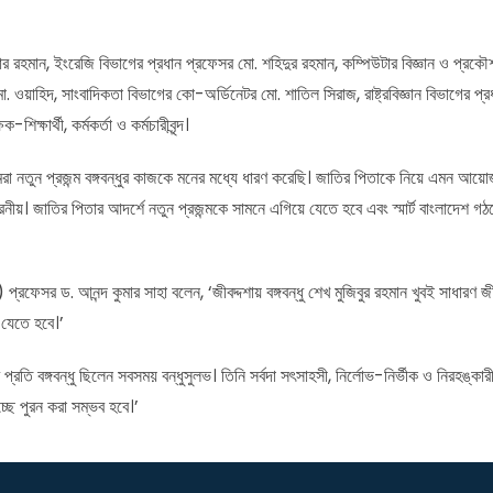
ার রহমান, ইংরেজি বিভাগের প্রধান প্রফেসর মো. শহিদুর রহমান, কম্পিউটার বিজ্ঞান ও প্র
িদ, সাংবাদিকতা বিভাগের কো-অর্ডিনেটর মো. শাতিল সিরাজ, রাষ্ট্রবিজ্ঞান বিভাগের প্রধান ড.
্ষার্থী, কর্মকর্তা ও কর্মচারীবৃন্দ।
 আমরা নতুন প্রজন্ম বঙ্গবন্ধুর কাজকে মনের মধ্যে ধারণ করেছি। জাতির পিতাকে নিয়ে এমন আয়
রনীয়। জাতির পিতার আদর্শে নতুন প্রজন্মকে সামনে এগিয়ে যেতে হবে এবং স্মার্ট বাংলাদেশ গঠনে 
 প্রফেসর ড. আনন্দ কুমার সাহা বলেন, ‘জীবদ্দশায় বঙ্গবন্ধু শেখ মুজিবুর রহমান খুবই সাধারণ জ
 যেতে হবে।’
্রতি বঙ্গবন্ধু ছিলেন সবসময় বন্ধুসুলভ। তিনি সর্বদা সৎসাহসী, নির্লোভ-নির্ভীক ও নিরহঙ্ক
চ্ছে পুরন করা সম্ভব হবে।’