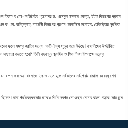
কৌশল বিভাগের কো-অর্ডিনেটর প্রফেসর ড. খাদেমুল ইসলাম মোল্যা, ইইই বিভাগের প্রধান
 মো. হাবিবুল্লাহ, ফার্মেসী বিভাগের প্রধান মোনালিসা মনোয়ার, রেজিস্ট্রার সুরঞ্জিত
োজনের ফলে সমগ্র জাতির মধ্যে একটি ঐক্য সূত্র গড়ে উঠছে। বাঙ্গালিদের উজ্জীবিত
সহায়তা করতে হবে।’ তিনি বঙ্গবন্ধুর জন্মদিন ও শিশু দিবস উপলক্ষে বরেন্দ্র
ীবন যাপন করতেন। বাংলাদেশকে জানতে হলে সর্বকালের সর্বশ্রেষ্ঠ বাঙালি বঙ্গবন্ধু শেখ
ারী ছিলেন। নানা প্রতিবন্ধকতার মাঝেও তিনি স্বপ্ন দেখেছেন সোনার বাংলা গড়ার। তাঁর জন্ম