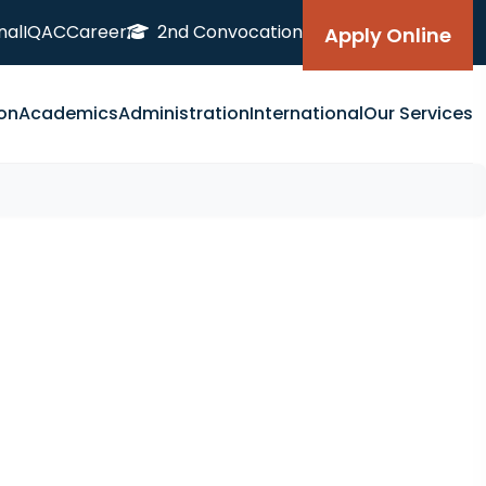
nal
IQAC
Career
2nd Convocation
Apply Online
on
Academics
Administration
International
Our Services