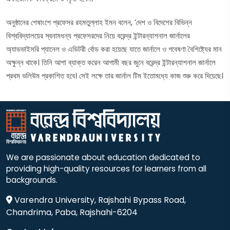
অনুষ্ঠানের শেষাংশে প্রফেসর রহমতুল্লাহ ইমন বলেন, ‘দেশ ও বিদেশের বিভিন্ন
বিশ্ববিদ্যালয়ের স্বনামধন্য প্রফেসরদের নিয়ে বরেন্দ্র ইন্টারন্যাশনাল জার্নালের
অ্যাডভাইসরি প্যানেল ও এডিটরী র্বোড করা হয়েছে যাতে জার্নালে ও গবেষণা বৈশিষ্ট্যের মান
অক্ষুন্ন থাকে। তিনি আশা ব্যাক্ত করেন আগামী বছর জুনে বরেন্দ্র ইন্টারন্যাশনাল জার্নালে
প্রথম ভলিউম প্রকাশিত হবে। সেই লক্ষে তার জার্নাল টিম ইতোমধ্যে কাজ শুরু করে দিয়েছে।
We are passionate about education dedicated to
providing high-quality resources for learners from all
backgrounds.
Varendra University, Rajshahi Bypass Road,
Chandrima, Paba, Rajshahi-6204