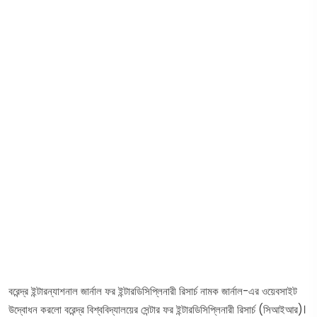
বরেন্দ্র ইন্টারন্যাশনাল জার্নাল ফর ইন্টারডিসিপ্লিনারী রিসার্চ নামক জার্নাল-এর ওয়েবসাইট
উদ্বোধন করলো বরেন্দ্র বিশ্ববিদ্যালয়ের সেন্টার ফর ইন্টারডিসিপ্লিনারী রিসার্চ (সিআইআর)।