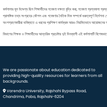
কর্মশালার মূল উদ্দেশ্য ছিল শিক্ষার্থীদের গবেষণা দক্ষতা বৃদ্ধি করা, গবেষণা প্রশ্নমালা প
প্রাসঙ্গিক তথ্য সংগ্রহের কৌশল এবং গবেষণার নৈতিক দিক সম্পর্কে গুরুত্বপূর্ণ নির্দেশনা
অংশগ্রহণকারীরা ভবিষ্যতে এ ধরনের প্রশিক্ষণ কার্যক্রম আরও নিয়মিতভাবে আয়োজনের
বিভাগের শিক্ষক ও শিক্ষার্থীদের আন্তরিক প্রচেষ্টায় দুই দিনব্যাপী এই কর্মশালাটি বিশ
We are passionate about education dedicated to
providing high-quality resources for learners from all
backgrounds.
Varendra University, Rajshahi Bypass Road,
Chandrima, Paba, Rajshahi-6204