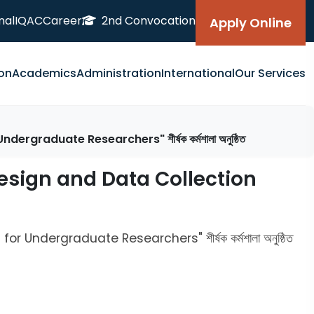
nal
IQAC
Career
2nd Convocation
Apply Online
on
Academics
Administration
International
Our Services
r Undergraduate Researchers" শীর্ষক কর্মশালা অনুষ্ঠিত
nnaire Design and Data Collection