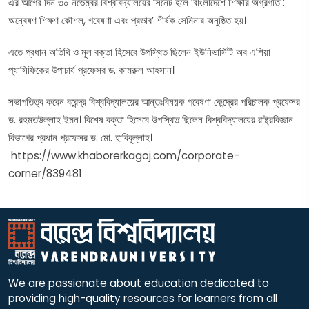
এর আগের দিন ৩০ নভেম্বর বিশ্ববিদ্যালয়ের সিনেট হলে ‘বাংলাদেশে শিক্ষার অগ্রগতি :
অন্বেষণ শিক্ষণ কৌশল, গবেষণা এবং প্রভাব’ শীর্ষক সেমিনার অনুষ্ঠিত হয়।
এতে প্রধান অতিথি ও মূল বক্তা হিসেবে উপস্থিত ছিলেন ইউনিভার্সিটি অব এশিয়া
প্যাসিফিকের উপাচার্য প্রফেসর ড. কামরুল আহসান।
সভাপতিত্ব করেন বরেন্দ্র বিশ্ববিদ্যালয়ের আন্তঃবিষয়ক গবেষণা কেন্দ্রের পরিচালক প্রফেসর
ড. রহমতউল্লাহ ইমন। বিশেষ বক্তা হিসেবে উপস্থিত ছিলেন বিশ্ববিদ্যালয়ের রাষ্ট্রবিজ্ঞান
বিভাগের প্রধান প্রফেসর ড. মো. হাবিবুল্লাহ।
https://www.khaborerkagoj.com/corporate-
corner/839481
We are passionate about education dedicated to
providing high-quality resources for learners from all