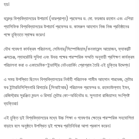
হয়।
বরেন্দ্র বিশ্ববিদ্যালয়ের উপাচার্য (ভারপ্রাপ্ত) প্রফেসর ড. মো. ফয়জার রহমান এবং এশিয়া
প্যাসিফিক বিশ্ববিদ্যালয়ের উপাচার্য প্রফেসর ড. কামরুল আহসান নিজ নিজ প্রতিষ্ঠানের
পক্ষে চুক্তিতে স্বাক্ষর করেন।
যৌথ গবেষণা কার্যক্রম পরিচালনা, সেমিনার/সিম্পোজিয়াম/কনফারেন্স আয়োজন, ফ্যাকাল্টি
এক্সচেঞ্জ, ল্যাবরেটরি সুবিধা এবং উভয় পক্ষের পারস্পরিক সম্মতি অনুযায়ী প্রশিক্ষণ কার্যক্রম
পরিচালনা করা ও একাডেমিক-ইন্ডাস্ট্রি নেটওয়ার্কিং প্রোগ্রাম তৈরি এই চুক্তির উদ্দেশ্য।
এ সময় উপস্থিত ছিলেন বিশ্ববিদ্যালয়ের নির্বাহী পরিচালক শামীম আহসান পারভেজ, সেন্টার
ফর ইন্টারডিসিপ্লিনারি রিসার্চের (সিআইআর) পরিচালক প্রফেসর ড. রহমতউল্লাহ ইমন,
রেজিস্ট্রার সুরঞ্জিত মন্ডল ও রিসার্চ সেন্টার কো-অর্ডিনেটর ড. সুলতানা রাজিয়াসহ সংশ্লিষ্ট
ব্যক্তিরা।
এই চুক্তি দুই বিশ্ববিদ্যালয়ের মধ্যে উচ্চ শিক্ষা ও গবেষণার ক্ষেত্রে পারস্পরিক সহযোগিতা
বাড়াবে বলে অনুষ্ঠানে উপস্থিত দুই পক্ষের প্রতিনিধিরা আশা প্রকাশ করেন।