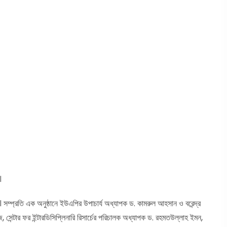
।
ে। সম্প্রতি এক অনুষ্ঠানে ইউএপির উপাচার্য অধ্যাপক ড. কামরুল আহসান ও বরেন্দ্র
 সেন্টার ফর ইন্টারডিসিপ্লিনারি রিসার্চের পরিচালক অধ্যাপক ড. রহমতউল্লাহ ইমন,