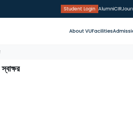
Student Login
Alumni
CIR
Jour
About VU
Facilities
Admissi
স্বাক্ষর