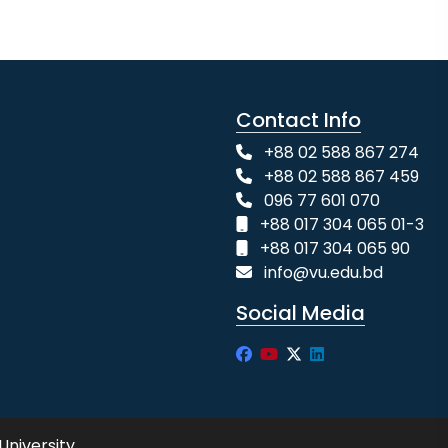
Contact Info
+88 02 588 867 274
+88 02 588 867 459
096 77 601 070
+88 017 304 065 01-3
+88 017 304 065 90
info@vu.edu.bd
Social Media
University