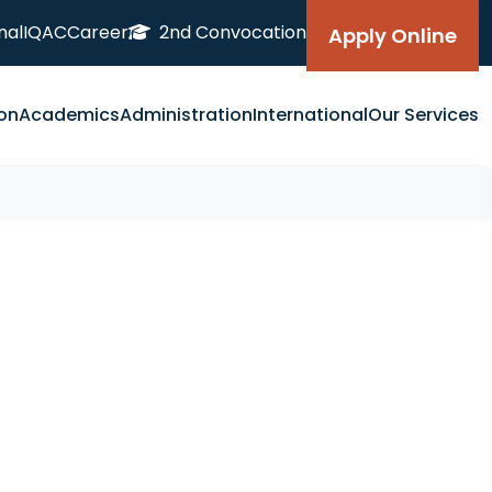
nal
IQAC
Career
2nd Convocation
Apply Online
on
Academics
Administration
International
Our Services