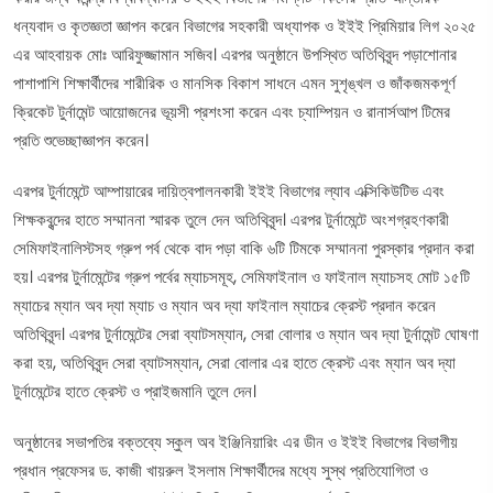
ধন্যবাদ ও কৃতজ্ঞতা জ্ঞাপন করেন বিভাগের সহকারী অধ্যাপক ও ইইই প্রিমিয়ার লিগ ২০২৫
এর আহবায়ক মোঃ আরিফুজ্জামান সজিব। এরপর অনুষ্ঠানে উপস্থিত অতিথিবৃন্দ পড়াশোনার
পাশাপাশি শিক্ষার্থীদের শারীরিক ও মানসিক বিকাশ সাধনে এমন সুশৃঙ্খল ও জাঁকজমকপূর্ণ
ক্রিকেট টুর্নামেন্ট আয়োজনের ভূয়সী প্রশংসা করেন এবং চ্যাম্পিয়ন ও রানার্সআপ টিমের
প্রতি শুভেচ্ছাজ্ঞাপন করেন।
এরপর টুর্নামেন্টে আম্পায়ারের দায়িত্বপালনকারী ইইই বিভাগের ল্যাব এক্সিকিউটিভ এবং
শিক্ষকবৃন্দের হাতে সম্মাননা স্মারক তুলে দেন অতিথিবৃন্দ। এরপর টুর্নামেন্টে অংশগ্রহণকারী
সেমিফাইনালিস্টসহ গ্রুপ পর্ব থেকে বাদ পড়া বাকি ৬টি টিমকে সম্মাননা পুরস্কার প্রদান করা
হয়। এরপর টুর্নামেন্টের গ্রুপ পর্বের ম্যাচসমূহ, সেমিফাইনাল ও ফাইনাল ম্যাচসহ মোট ১৫টি
ম্যাচের ম্যান অব দ্যা ম্যাচ ও ম্যান অব দ্যা ফাইনাল ম্যাচের ক্রেস্ট প্রদান করেন
অতিথিবৃন্দ। এরপর টুর্নামেন্টের সেরা ব্যাটসম্যান, সেরা বোলার ও ম্যান অব দ্যা টুর্নামেন্ট ঘোষণা
করা হয়, অতিথিবৃন্দ সেরা ব্যাটসম্যান, সেরা বোলার এর হাতে ক্রেস্ট এবং ম্যান অব দ্যা
টুর্নামেন্টের হাতে ক্রেস্ট ও প্রাইজমানি তুলে দেন।
অনুষ্ঠানের সভাপতির বক্তব্যে স্কুল অব ইঞ্জিনিয়ারিং এর ডীন ও ইইই বিভাগের বিভাগীয়
প্রধান প্রফেসর ড. কাজী খায়রুল ইসলাম শিক্ষার্থীদের মধ্যে সুস্থ প্রতিযোগিতা ও