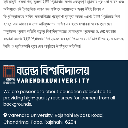
ক্রীড়ামুখী চেতনা গড়ে তুলতে ইইই প্রিমিয়ার লিগের গুরুত্বপূর্ণ ভূমিকার প্রশংসা করেন এবং
ভবিষ্যতে এই টুর্নামেন্টকে আরও বড় পরিসরে আয়োজনের জন্য ইইই বিভাগ ও
বিশ্ববিদ্যালয়ের সার্বিক সহযোগিতার প্রত্যাশা ব্যক্ত করেন। এরপর ইইই প্রিমিয়ার লিগ
২০২৫ এর আহবায়ক মোঃ আরিফুজ্জামান সজিব এর হাতে সম্মাননা স্মারক তুলে দেন
অনুষ্ঠানের প্রধান অতিথি বরেন্দ্র বিশ্ববিদ্যালয়ের কোষাধ্যক্ষ প্রফেসর ড. মো: ফয়জার
রহমান। এরপর ইইই প্রিমিয়ার লিগ ২০২৫ এর চ্যাম্পিয়ন ও রানার্সআপ টিমের হাতে মেডেল,
ট্রফি ও প্রাইজমানি তুলে দেন অনুষ্ঠানে উপস্থিত অতিথিরা।
We are passionate about education dedicated to
providing high-quality resources for learners from all
backgrounds.
Varendra University, Rajshahi Bypass Road,
Chandrima, Paba, Rajshahi-6204