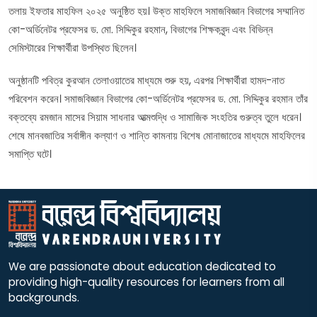
তলায় ইফতার মাহফিল ২০২৫ অনুষ্ঠিত হয়। উক্ত মাহফিলে সমাজবিজ্ঞান বিভাগের সম্মানিত
কো-অর্ডিনেটর প্রফেসর ড. মো. সিদ্দিকুর রহমান, বিভাগের শিক্ষকবৃন্দ এবং বিভিন্ন
সেমিস্টারের শিক্ষার্থীরা উপস্থিত ছিলেন।
অনুষ্ঠানটি পবিত্র কুরআন তেলাওয়াতের মাধ্যমে শুরু হয়, এরপর শিক্ষার্থীরা হামদ-নাত
পরিবেশন করেন। সমাজবিজ্ঞান বিভাগের কো-অর্ডিনেটর প্রফেসর ড. মো. সিদ্দিকুর রহমান তাঁর
বক্তব্যে রমজান মাসের সিয়াম সাধনার আত্মশুদ্ধি ও সামাজিক সংহতির গুরুত্ব তুলে ধরেন।
শেষে মানবজাতির সর্বাঙ্গীন কল্যাণ ও শান্তি কামনায় বিশেষ মোনাজাতের মাধ্যমে মাহফিলের
সমাপ্তি ঘটে।
We are passionate about education dedicated to
providing high-quality resources for learners from all
backgrounds.