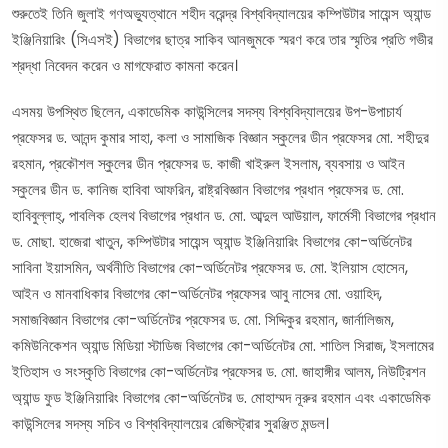
শুরুতেই তিনি জুলাই গণঅভ্যুত্থানে শহীদ বরেন্দ্র বিশ্ববিদ্যালয়ের কম্পিউটার সায়েন্স অ্যান্ড
ইঞ্জিনিয়ারিং (সিএসই) বিভাগের ছাত্র সাকিব আনজুমকে স্মরণ করে তার স্মৃতির প্রতি গভীর
শ্রদ্ধা নিবেদন করেন ও মাগফেরাত কামনা করেন।
এসময় উপস্থিত ছিলেন, একাডেমিক কাউন্সিলের সদস্য বিশ্ববিদ্যালয়ের উপ-উপাচার্য
প্রফেসর ড. আনন্দ কুমার সাহা, কলা ও সামাজিক বিজ্ঞান স্কুলের ডীন প্রফেসর মো. শহীদুর
রহমান, প্রকৌশল স্কুলের ডীন প্রফেসর ড. কাজী খাইরুল ইসলাম, ব্যবসায় ও আইন
স্কুলের ডীন ড. কানিজ হাবিবা আফরিন, রাষ্ট্রবিজ্ঞান বিভাগের প্রধান প্রফেসর ড. মো.
হাবিবুল্লাহ্, পাবলিক হেলথ বিভাগের প্রধান ড. মো. আব্দুল আউয়াল, ফার্মেসী বিভাগের প্রধান
ড. মোছা. হাজেরা খাতুন, কম্পিউটার সায়েন্স অ্যান্ড ইঞ্জিনিয়ারিং বিভাগের কো-অর্ডিনেটর
সাবিনা ইয়াসমিন, অর্থনীতি বিভাগের কো-অর্ডিনেটর প্রফেসর ড. মো. ইলিয়াস হোসেন,
আইন ও মানবাধিকার বিভাগের কো-অর্ডিনেটর প্রফেসর আবু নাসের মো. ওয়াহিদ,
সমাজবিজ্ঞান বিভাগের কো-অর্ডিনেটর প্রফেসর ড. মো. সিদ্দিকুর রহমান, জার্নালিজম,
কমিউনিকেশন অ্যান্ড মিডিয়া স্টাডিজ বিভাগের কো-অর্ডিনেটর মো. শাতিল সিরাজ, ইসলামের
ইতিহাস ও সংস্কৃতি বিভাগের কো-অর্ডিনেটর প্রফেসর ড. মো. জাহাঙ্গীর আলম, নিউট্রিশন
অ্যান্ড ফুড ইঞ্জিনিয়ারিং বিভাগের কো-অর্ডিনেটর ড. মোহাম্মদ নূরুর রহমান এবং একাডেমিক
কাউন্সিলের সদস্য সচিব ও বিশ্ববিদ্যালয়ের রেজিস্ট্রার সুরঞ্জিত মন্ডল।