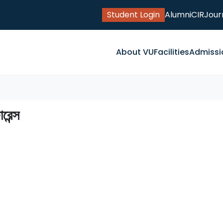
Student Login
Alumni
CIR
Jour
About VU
Facilities
Admissi
রেন্স