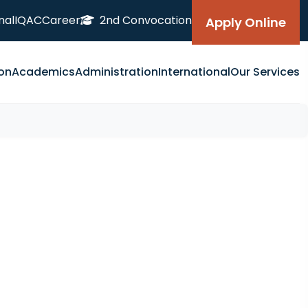
nal
IQAC
Career
2nd Convocation
Apply Online
on
Academics
Administration
International
Our Services