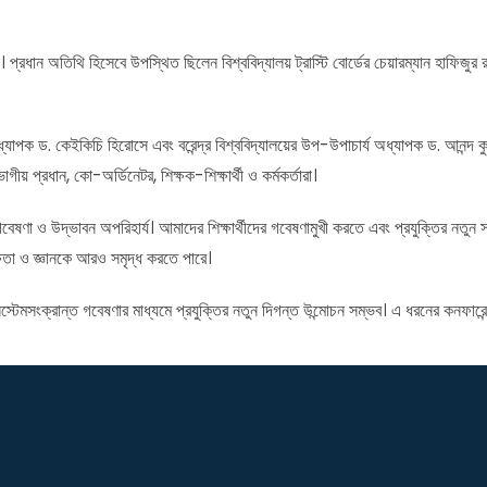
 প্রধান অতিথি হিসেবে উপস্থিত ছিলেন বিশ্ববিদ্যালয় ট্রাস্টি বোর্ডের চেয়ারম্যান হাফিজুর
াপক ড. কেইকিচি হিরোসে এবং বরেন্দ্র বিশ্ববিদ্যালয়ের উপ-উপাচার্য অধ্যাপক ড. আনন্দ কু
গীয় প্রধান, কো-অর্ডিনেটর, শিক্ষক-শিক্ষার্থী ও কর্মকর্তারা।
ণা ও উদ্ভাবন অপরিহার্য। আমাদের শিক্ষার্থীদের গবেষণামুখী করতে এবং প্রযুক্তির নতুন সম্ভ
্ষতা ও জ্ঞানকে আরও সমৃদ্ধ করতে পারে।
স্টেমসংক্রান্ত গবেষণার মাধ্যমে প্রযুক্তির নতুন দিগন্ত উন্মোচন সম্ভব। এ ধরনের কনফারেন্