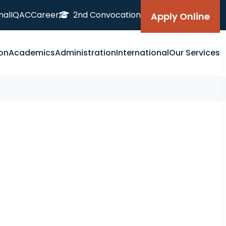
nal
IQAC
Career
2nd Convocation
Apply Online
on
Academics
Administration
International
Our Services