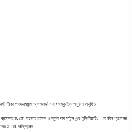
ট টিচার পারফরম্যান্স অ্যাওয়ার্ড এবং সাংস্কৃতিক অনুষ্ঠান অনুষ্ঠিত।
 প্রফেসর ড. মো. ফয়জার রহমান ও স্কুল অব সাইন্স এন্ড ইন্জিনিয়ারিং- এর ডীন প্রফেসর
ফেসর ড. মো. হাবিবুল্লাহ।