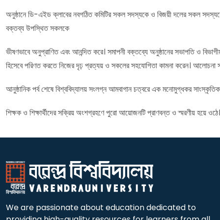
অনুষ্ঠানে ডি-এইড ক্লাবের নবগঠিত কমিটির সকল সদস্যকে ও বিজয়ী দলের সকল সদস্যকে ফু
বক্তব্য উপস্থিত সকলকে
ভীষণভাবে অনুপ্রাণিত এবং আনন্দিত করে। সমাপনী বক্তব্যে অনুষ্ঠানের সভাপতি ও বিভাগীয় প্র
হিসেবে পরিণত করতে নিজের দৃঢ় প্রত্যয় ও সকলের সহযোগিতা কামনা করেন। আলোচনা 
আনুষ্ঠানিক পর্ব শেষে বিশ্ববিদ্যালয় সংলগ্ন আমবাগান চত্বরে এক মনোমুগ্ধকর সাংস্কৃতিক 
শিক্ষক ও শিক্ষার্থীদের সক্রিয় অংশগ্রহণে পুরো আয়োজনটি প্রাণবন্ত ও স্মরণীয় হয়ে ওঠে
We are passionate about education dedicated to
providing high-quality resources for learners from all