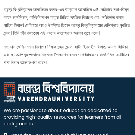
বরেন্দ্র বিশ্ববিদ্যালয় জার্নালিজম ক্লাব-এর উদ্যোগে আয়োজিত এই সেমিনারে সভাপতিত্ব
করেন জার্নালিজম, কমিউনিকেশন অ্যান্ড মিডিয়া স্টাডিজ বিভাগের কো-অর্ডিনেটর জনাব
শাতিল সিরাজ। সেমিনারে আরও উপস্থিত ছিলেন বরেন্দ্র বিশ্ববিদ্যালয়ের রেজিস্ট্রার সুরঞ্জিত
মন্ডল। তিনি তাঁর বক্তব্যে এই ধরনের আয়োজনের গুরুত্ব তুলে ধরেন।
এছাড়াও জেসিএমএস বিভাগের শিক্ষক তন্দ্রা মন্ডল, সাঈদ ইবরাহীম রিফাত, আয়শা সিদ্দিকা
এবং ফাতেমা-তুজ-জোহরা বক্তব্য উপস্থাপন করেন ও গণমাধ্যমের রাজনৈতিক অর্থনীতির
নানা বিষয়ে আলোকপাত করেন।
We are passionate about education dedicated to
providing high-quality resources for learners from all
backgrounds.