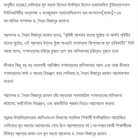
অনুষ্ঠিত হয়েছে। সেমিনারে মূল বক্তা হিসেবে উপস্থিত ছিলেন ড্যাফোডিল ইন্টারন্যাশনাল
ইউনিভার্সিটির অধ্যাপক ও কনজুমারস অ্যাসোসিয়েশন অব বাংলাদেশ(ক্যাব)-এর
সাংগঠনিক সম্পাদক ড. সৈয়দ মিজানুর রহমান।
প্রফেসর ড. সৈয়দ মিজানুর রহমান বলেন, “পৃথিবী আপনার হাতের মুঠোয় না আপনি পৃথিবীর
হাতের মুঠোয়, এই প্রশ্নের উত্তর খুঁজে পাওয়াই গণমাধ্যম বিশ্লেষণের মূল চাবিকাঠি।‘‘ তিনি
আরো বলেন, গণমাধ্যমের চরিত্র বুঝতে হলে তার মালিকানার চরিত্রও বুঝতে হবে।
কীভাবে কিছু বড় বড় ব্যবসায়ী প্রতিষ্ঠান গণমাধ্যমের মালিকানায় আসে এবং তারা কীভাবে
গণমাধ্যমের বার্তা ও আধেয় নিয়ন্ত্রণ করে সেবিষয়ে ড. সৈয়দ মিজানুর রহমান আলোকপাত
করেন।
প্রফেসর ড. সৈয়দ মিজানুর রহমান তাঁর বক্তব্যে সমসাময়িক গণমাধ্যমের মালিকানা
কাঠামো, অর্থনৈতিক নিয়ন্ত্রণ, এবং রাজনীতির প্রভাব নিয়েও আালোচনা করেন।
বরেন্দ্র বিশ্ববিদ্যালয়ের জেসিএমএস বিভাগের শতাধিক শিক্ষার্থী উপস্থিতিতে আয়োজিত
সেমিনারে মূল বক্তার আলোচনার শেষে ছিল প্রশ্নোত্তর পর্ব । অংশগ্রহণকারী শিক্ষার্থীদের
বিভিন্ন প্রশ্নের জবাব দেন মূল বক্তা প্রফেসর ড. সৈয়দ মিজানুর রহমান