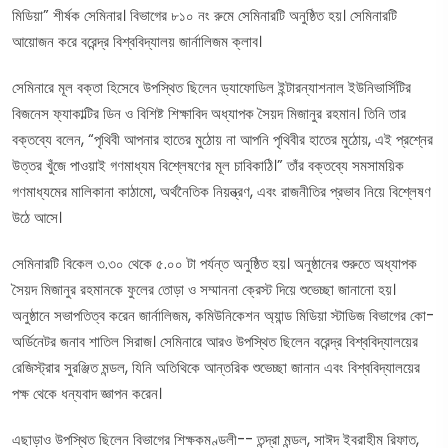
মিডিয়া” শীর্ষক সেমিনার। বিভাগের ৮১০ নং রুমে সেমিনারটি অনুষ্ঠিত হয়। সেমিনারটি
আয়োজন করে বরেন্দ্র বিশ্ববিদ্যালয় জার্নালিজম ক্লাব।
সেমিনারে মূল বক্তা হিসেবে উপস্থিত ছিলেন ড্যাফোডিল ইন্টারন্যাশনাল ইউনিভার্সিটির
বিজনেস ফ্যাকাল্টির ডিন ও বিশিষ্ট শিক্ষাবিদ অধ্যাপক সৈয়দ মিজানুর রহমান। তিনি তার
বক্তব্যে বলেন, “পৃথিবী আপনার হাতের মুঠোয় না আপনি পৃথিবীর হাতের মুঠোয়, এই প্রশ্নের
উত্তর খুঁজে পাওয়াই গণমাধ্যম বিশ্লেষণের মূল চাবিকাঠি।” তাঁর বক্তব্যে সমসাময়িক
গণমাধ্যমের মালিকানা কাঠামো, অর্থনৈতিক নিয়ন্ত্রণ, এবং রাজনীতির প্রভাব নিয়ে বিশ্লেষণ
উঠে আসে।
সেমিনারটি বিকেল ৩.৩০ থেকে ৫.০০ টা পর্যন্ত অনুষ্ঠিত হয়। অনুষ্ঠানের শুরুতে অধ্যাপক
সৈয়দ মিজানুর রহমানকে ফুলের তোড়া ও সম্মাননা ক্রেস্ট দিয়ে শুভেচ্ছা জানানো হয়।
অনুষ্ঠানে সভাপতিত্ব করেন জার্নালিজম, কমিউনিকেশন অ্যান্ড মিডিয়া স্টাডিজ বিভাগের কো-
অর্ডিনেটর জনাব শাতিল সিরাজ। সেমিনারে আরও উপস্থিত ছিলেন বরেন্দ্র বিশ্ববিদ্যালয়ের
রেজিস্ট্রার সুরঞ্জিত মন্ডল, যিনি অতিথিকে আন্তরিক শুভেচ্ছা জানান এবং বিশ্ববিদ্যালয়ের
পক্ষ থেকে ধন্যবাদ জ্ঞাপন করেন।
এছাড়াও উপস্থিত ছিলেন বিভাগের শিক্ষকমণ্ডলী-- তন্দ্রা মন্ডল, সাঈদ ইবরাহীম রিফাত,