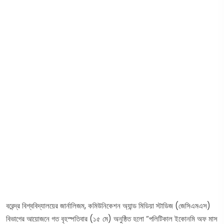
বরেন্দ্র বিশ্ববিদ্যালয়ের জার্নালিজম, কমিউনিকেশন অ্যান্ড মিডিয়া স্টাডিজ (জেসিএমএস)
বিভাগের আয়োজনে গত বৃহস্পতিবার (১৫ মে) অনুষ্ঠিত হলো “পলিটিকাল ইকোনমি অফ মাস