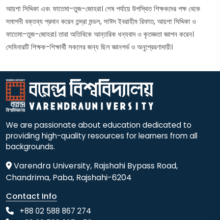
আয়শা সিদ্দিকা এবং ফাতেমা-তুজ-জোহরা। শেষ পর্যায়ে উপস্থিত শিক্ষকদের পক্ষ থেকে
সমাপনী বক্তব্য প্রদান করেন তন্দ্রা মন্ডল, সাঈদ ইবরাহীম রিফাত, আয়শা সিদ্দিকা ও
ফাতেমা-তুজ-জোহরা। তারা অতিথিকে আন্তরিক ধন্যবাদ ও কৃতজ্ঞতা জ্ঞাপন করেন।
সেমিনারটি শিক্ষক-শিক্ষার্থী সকলের জন্য ছিল জ্ঞানগর্ভ ও অনুপ্রেরণাদায়ী।
We are passionate about education dedicated to
providing high-quality resources for learners from all
backgrounds.
Varendra University, Rajshahi Bypass Road,
Chandrima, Paba, Rajshahi-6204
Contact Info
+88 02 588 867 274